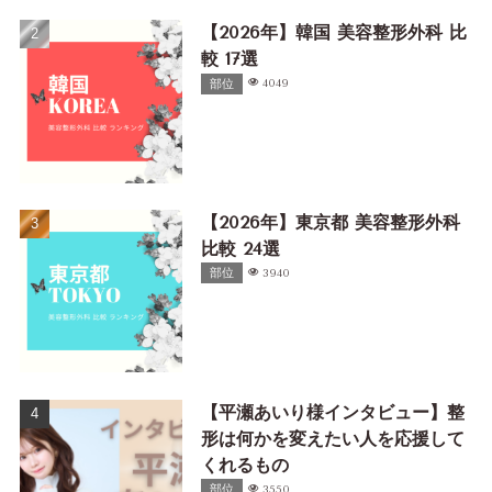
【2026年】韓国 美容整形外科 比
較 17選
部位
4049
【2026年】東京都 美容整形外科
比較 24選
部位
3940
【平瀬あいり様インタビュー】整
形は何かを変えたい人を応援して
くれるもの
部位
3550