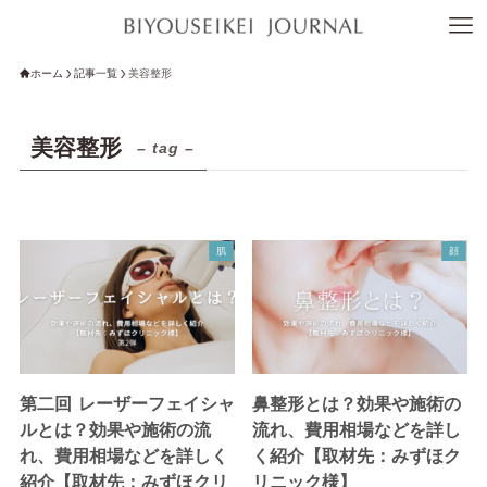
ホーム
記事一覧
美容整形
美容整形
– tag –
肌
顔
第二回 レーザーフェイシャ
鼻整形とは？効果や施術の
ルとは？効果や施術の流
流れ、費用相場などを詳し
れ、費用相場などを詳しく
く紹介【取材先：みずほク
紹介【取材先：みずほクリ
リニック様】