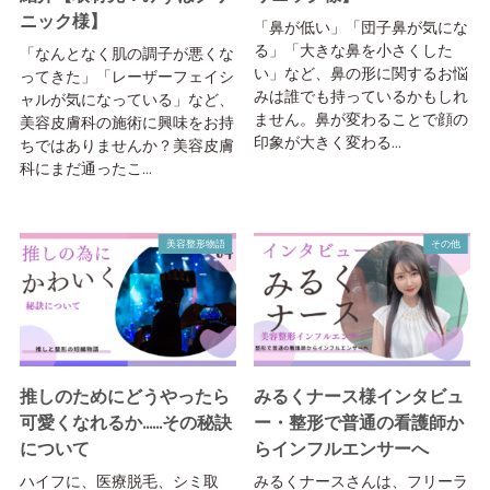
ニック様】
「鼻が低い」「団子鼻が気にな
る」「大きな鼻を小さくした
「なんとなく肌の調子が悪くな
い」など、鼻の形に関するお悩
ってきた」「レーザーフェイシ
みは誰でも持っているかもしれ
ャルが気になっている」など、
ません。鼻が変わることで顔の
美容皮膚科の施術に興味をお持
印象が大きく変わる...
ちではありませんか？美容皮膚
科にまだ通ったこ...
美容整形物語
その他
推しのためにどうやったら
みるくナース様インタビュ
可愛くなれるか……その秘訣
ー・整形で普通の看護師か
について
らインフルエンサーへ
ハイフに、医療脱毛、シミ取
みるくナースさんは、フリーラ