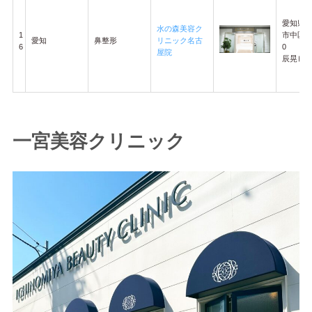
愛知県
水の森美容ク
1
市中区栄3
愛知
鼻整形
リニック名古
6
0
屋院
辰晃ビル
一宮美容クリニック