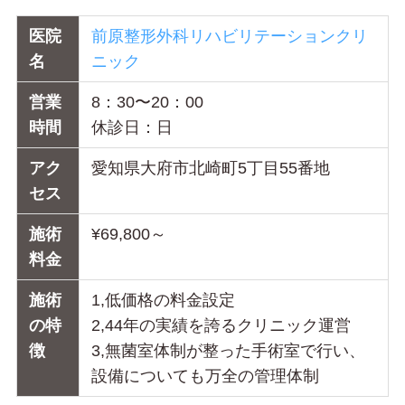
医院
前原整形外科リハビリテーションクリ
名
ニック
営業
8：30〜20：00
時間
休診日：日
アク
愛知県大府市北崎町5丁目55番地
セス
施術
¥69,800～
料金
施術
1,低価格の料金設定
の特
2,44年の実績を誇るクリニック運営
徴
3,無菌室体制が整った手術室で行い、
設備についても万全の管理体制