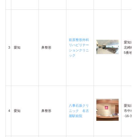
前原整形外科
愛知県
リハビリテー
3
愛知
鼻整形
北崎町5
ションクリニ
5番地
ック
八事石坂クリ
愛知県
4
愛知
鼻整形
ニック 名古
市中村区
屋駅前院
-16-33