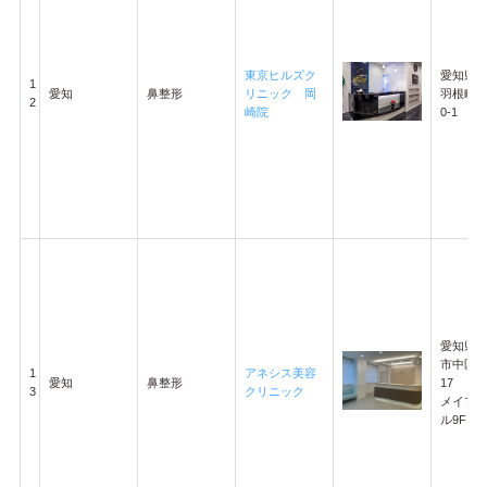
東京ヒルズク
愛知県
1
愛知
鼻整形
リニック 岡
羽根町字
2
崎院
0-1
愛知県
市中区錦3
1
アネシス美容
愛知
鼻整形
17
3
クリニック
メイプ
ル9F