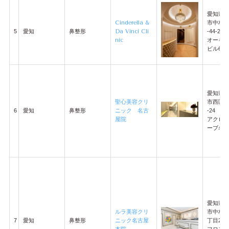
愛知県
Cinderella &
市中村区
5
愛知
鼻整形
Da Vinci Cli
-44-2
nic
オーキッ
ビル6階
愛知県
聖心美容クリ
市西区牛
6
愛知
鼻整形
ニック 名古
-24
屋院
アクロ
ーブ名古
愛知県
ルラ美容クリ
市中村区
7
愛知
鼻整形
ニック名古屋
丁目2-1
フロン