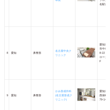
本院
名駅2階
愛知県
市中村区
名古屋中央ク
8
愛知
鼻整形
8-22
リニック
ロータス
F
かみ形成外科
愛知県
9
愛知
鼻整形
(名古屋形成ク
西保町北
リニック)
79-145