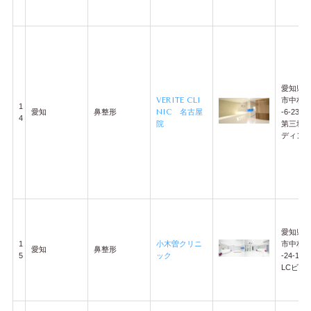
愛知県
VERITE CLI
市中村区
1
愛知
鼻整形
NIC 名古屋
-6-23
4
院
第三堀
ディング
愛知県
1
小木曽クリニ
市中村区
愛知
鼻整形
5
ック
-24-1
LCビル6