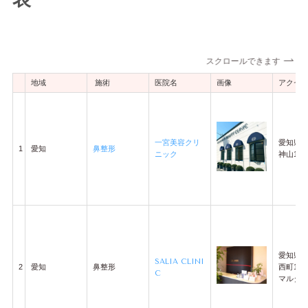
スクロールできます
地域
施術
医院名
画像
アクセ
一宮美容クリ
愛知県
1
愛知
鼻整形
ニック
神山1丁目
愛知県
SALIA CLINI
2
愛知
鼻整形
西町1-1
C
マルタビ