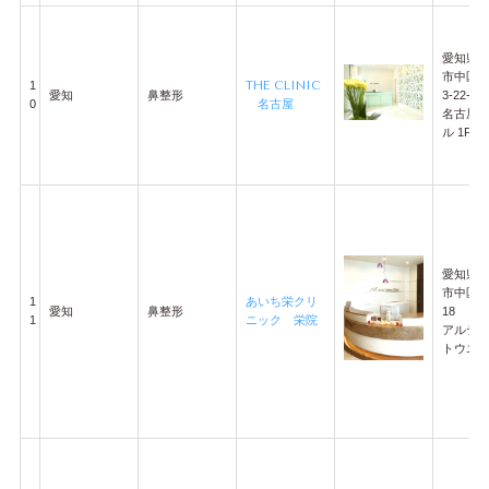
愛知県
市中区
1
THE CLINIC
愛知
鼻整形
3-22-24
0
名古屋
名古屋
ル 1F
愛知県
市中区栄3
1
あいち栄クリ
愛知
鼻整形
18
1
ニック 栄院
アルテ
トウエダ