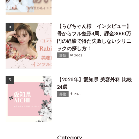
【らびちゃん様 インタビュー】
骨からフル整形4周、課金3000万
円の経験で得た失敗しないクリニ
ックの探し方！
部位
3062
【2026年】愛知県 美容外科 比較
24選
部位
2878
Category