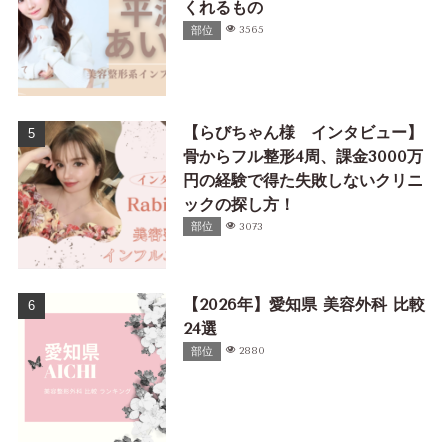
くれるもの
部位
3565
【らびちゃん様 インタビュー】
骨からフル整形4周、課金3000万
円の経験で得た失敗しないクリニ
ックの探し方！
部位
3073
【2026年】愛知県 美容外科 比較
24選
部位
2880