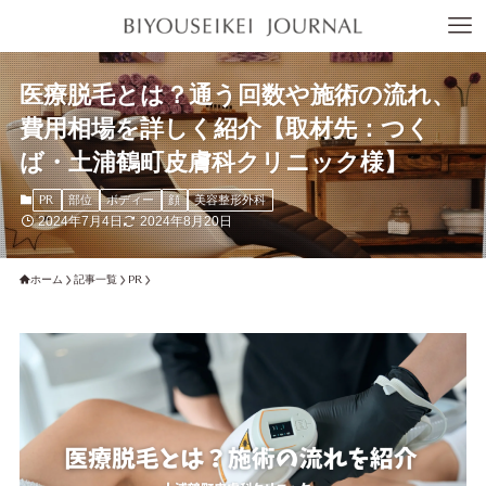
医療脱毛とは？通う回数や施術の流れ、
費用相場を詳しく紹介【取材先：つく
ば・土浦鶴町皮膚科クリニック様】
PR
部位
ボディー
顔
美容整形外科
2024年7月4日
2024年8月20日
ホーム
記事一覧
PR