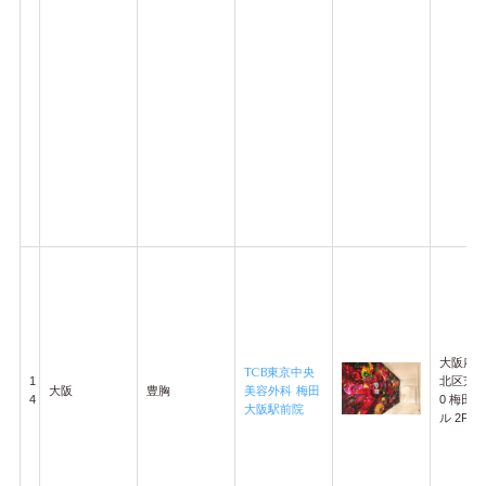
大阪府
TCB東京中央
1
北区芝田2
大阪
豊胸
美容外科 梅田
4
0 梅田
大阪駅前院
ル 2F