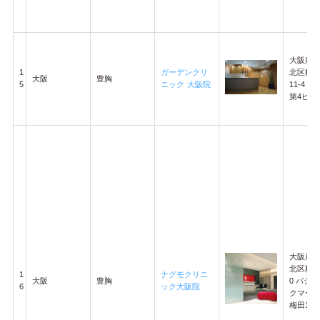
大阪府 
1
ガーデンクリ
北区梅田
大阪
豊胸
5
ニック 大阪院
11-4 
第4ビル 
大阪府
北区梅田2
1
ナグモクリニ
大阪
豊胸
0 パシ
6
ック大阪院
クマー
梅田14F