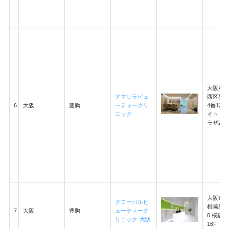
大阪府
アマリラビュ
西区新町
6
大阪
豊胸
ーティークリ
4番12
ニック
イトド
ラザ2階
大阪市
グローバルビ
根崎新地1
7
大阪
豊胸
ューティーク
0 桜橋I
リニック 大阪
16F