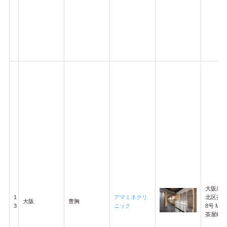
大阪府
1
アマミネクリ
北区茶屋
大阪
豊胸
3
ニック
8号 MEF
茶屋町 B