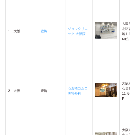
大阪府
ジョウクリニ
北区曾
1
大阪
豊胸
ック 大阪院
地1-4-2
Mビル4
大阪市
心斎橋コムロ
心斎橋筋1
2
大阪
豊胸
美容外科
11 ルフレ
F
大阪府
中央区