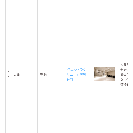
大阪府
ヴェルトラク
中央区
1
大阪
豊胸
リニック美容
橋１丁目
1
外科
０ プレ
斎橋ビル