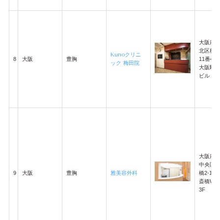
大阪府
北区梅田
Kunoクリニ
8
大阪
豊胸
11番4-
ック 梅田院
大阪駅
ビル２
大阪府
中央区
9
大阪
豊胸
雅美容外科
橋2-1-
斎橋W-P
3F