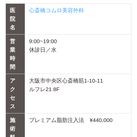
医
心斎橋コムロ美容外科
院
名
営
9:00~19:00
業
休診日／水
時
間
ア
大阪市中央区心斎橋筋1-10-11
ク
ルフレ21 8F
セ
ス
施
プレミアム脂肪注入法 ¥440,000
術