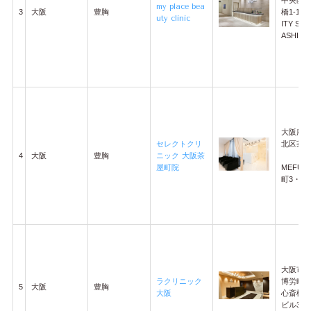
my place bea
3
大阪
豊胸
橋1-18-2
uty clinic
ITY SHI
ASHIビル
大阪府
セレクトクリ
北区茶屋
4
大阪
豊胸
ニック 大阪茶
屋町院
MEFUL
町3・4
大阪市
ラクリニック
博労町3-
5
大阪
豊胸
大阪
心斎橋
ビル3階