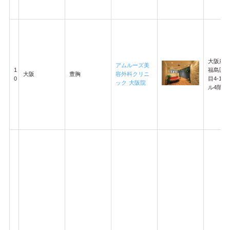
大阪府
アムルーズ美
1
福島区福
大阪
豊胸
容外科クリニ
0
目4-17
ック 大阪院
ル4階