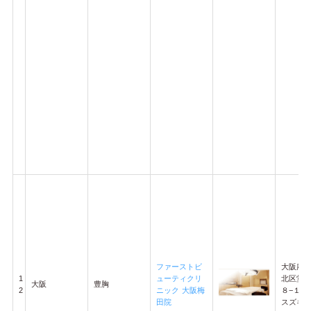
ファーストビ
大阪府
1
ューティクリ
北区堂
大阪
豊胸
2
ニック 大阪梅
８−１７
田院
スズキビ