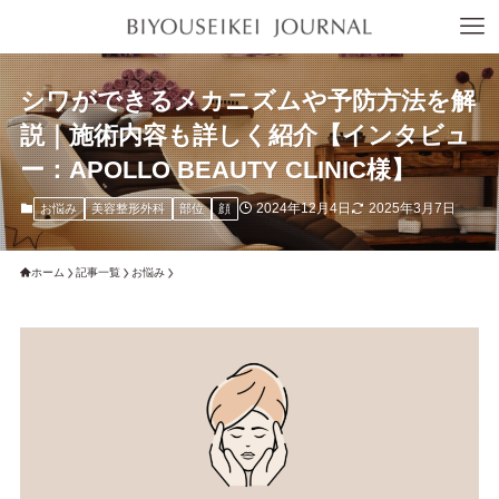
シワができるメカニズムや予防方法を解
説｜施術内容も詳しく紹介【インタビュ
ー：APOLLO BEAUTY CLINIC様】
2024年12月4日
2025年3月7日
お悩み
美容整形外科
部位
顔
ホーム
記事一覧
お悩み