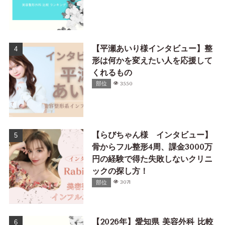
【平瀬あいり様インタビュー】整
形は何かを変えたい人を応援して
くれるもの
部位
3550
【らびちゃん様 インタビュー】
骨からフル整形4周、課金3000万
円の経験で得た失敗しないクリニ
ックの探し方！
部位
3071
【2026年】愛知県 美容外科 比較