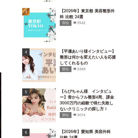
【2026年】東京都 美容整形外
を
科 比較 24選
部位
3942
【平瀬あいり様インタビュー】
整形は何かを変えたい人を応援
してくれるもの
部位
3566
【らびちゃん様 インタビュ
ー】骨からフル整形4周、課金
3000万円の経験で得た失敗し
ないクリニックの探し方！
部位
3074
【2026年】愛知県 美容外科
比較 24選