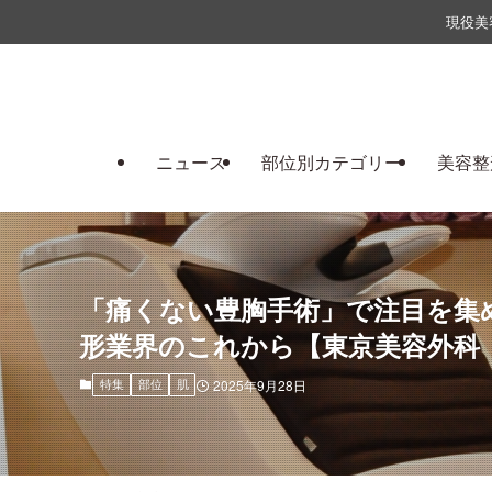
現役美
ニュース
部位別カテゴリー
美容整
「痛くない豊胸手術」で注目を集
形業界のこれから【東京美容外科
2025年9月28日
特集
部位
肌