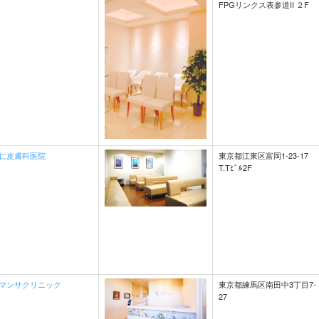
FPGリンクス表参道II ２F
東京都江東区富岡1-23-17
仁皮膚科医院
T.Tﾋﾞﾙ2F
東京都練馬区南田中3丁目7-
マンサクリニック
27