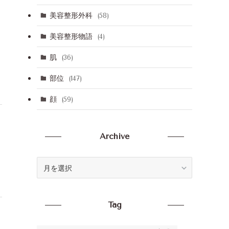
異なる
使し、理想の肌へと
休診日：日、祝
2,シミ・ホクロだけ
美容整形外科
(58)
しわやたるみなど、
ングケアにも力を入
美容整形物語
(4)
る
3,患者さんのニーズ
た、オーダーメイド
肌
(36)
プランを提供
部位
(147)
顔
(59)
8：45 ～ 18：00※曜日により
¥7,700～
1,長年の経験と実績
異なる
信頼できる皮膚科医
休診日：水、日、祝
施術
Archive
2,シミ・ホクロだけ
ニキビやアトピー性
など、幅広い皮膚疾
Archive
療
3,患者さん一人ひと
添った、丁寧な診療
けている
Tag
10：00 ～ 18：00
¥5,500～
1,女性医師による、
休診日：日、祝
かなカウンセリング
2,痛みの少ない「メ