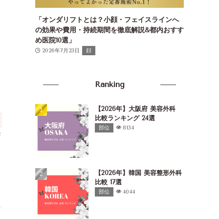
「オンダリフトとは？小顔・フェイスラインへ
の効果や費用・持続期間を徹底解説&都内おすす
め医院10選」
2026年7月23日
顔
Ranking
【2026年】大阪府 美容外科
比較ランキング 24選
営業時間
施術料金
施術の特徴
部位
8134
2
10：00～19：15※曜日により
¥11,000～
1,豊富なレーザー機
異なる
揃え、症状や肌質に
休診日：木、日、祝
最適な治療法を選択
2,経験豊富な医師に
なカウンセリングと
【2026年】韓国 美容整形外科
で、高い満足度を実
比較 17選
3,シミ・ホクロだけ
ニキビや肝斑など幅
部位
4044
トラブルに対応
11：00～19：00※曜日により
¥9,000～
1,最新のレーザー機