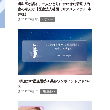
膚科医が語る、一人ひとりに合わせた若返り治
療の考え方【医療法人社団ミサズメディカル 寺
井様】
2026年8月3日
ボディー
報
8月度の12星座運勢＋美容ワンポイントアドバイ
ス
2026年8月1日
12星座占い