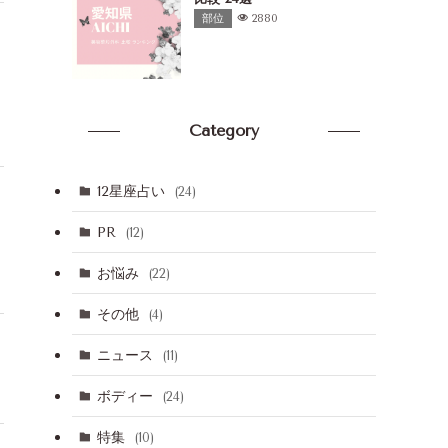
1
10：00 ～ 22：00
¥990～
1,形成外科専門医に
部位
2880
休診日：無し
度なシミ・ホクロ除
を提供
2,豊富な経験と実績
て、安全で効果的な
行う
3,3Dシミュレーショ
Category
いて、仕上がりを事
認できる
11：00～19：00※曜日により
¥5,500～
1,痛みの少ない「蓄
12星座占い
(24)
異なる
ガスレーザー」を導
休診日：日、月(第3)
快適な施術を提供
2,シミだけでなく、
PR
(12)
イボ、ニキビ跡など
果的
お悩み
(22)
3,カウンセリングは
で、気軽に相談でき
その他
(4)
10：00 ～ 18：00※曜日によ
¥3,300～
1,皮膚の深い真皮ま
り異なる
きるレーザー使用
ニュース
(11)
休診日：土、日、祝
2,地域に根付いた皮
3,一部保険適用
ボディー
(24)
特集
11：00～20：00※曜日により
¥2,200～
1,高度な医療機器と
(10)