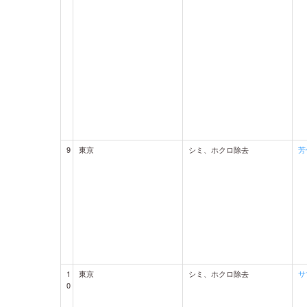
9
東京
シミ、ホクロ除去
芳
1
東京
シミ、ホクロ除去
サ
0