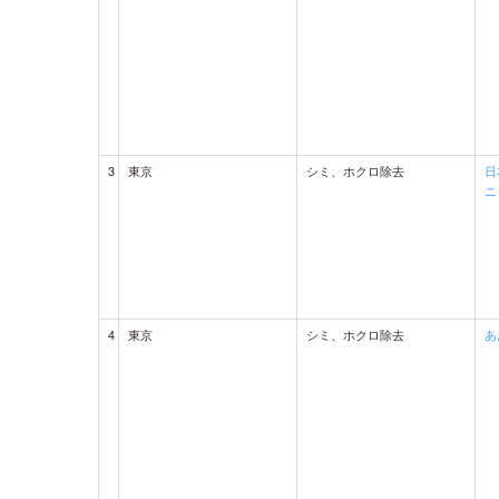
3
東京
シミ、ホクロ除去
日
ニ
4
東京
シミ、ホクロ除去
あ