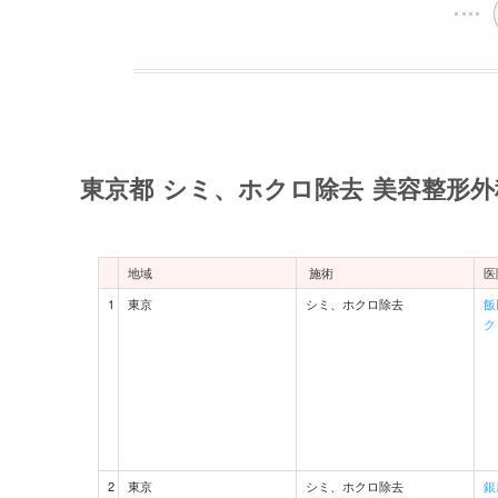
東京都 シミ、ホクロ除去 美容整形外
地域
施術
医
1
東京
シミ、ホクロ除去
飯
ク
2
東京
シミ、ホクロ除去
銀