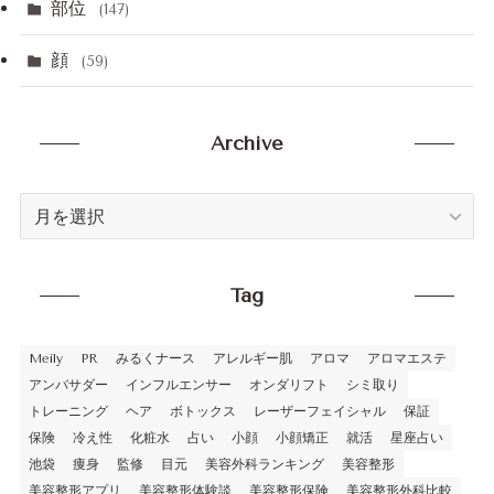
部位
(147)
顔
(59)
Archive
Archive
Tag
Meily
PR
みるくナース
アレルギー肌
アロマ
アロマエステ
アンバサダー
インフルエンサー
オンダリフト
シミ取り
トレーニング
ヘア
ボトックス
レーザーフェイシャル
保証
保険
冷え性
化粧水
占い
小顔
小顔矯正
就活
星座占い
池袋
痩身
監修
目元
美容外科ランキング
美容整形
美容整形アプリ
美容整形体験談
美容整形保険
美容整形外科比較